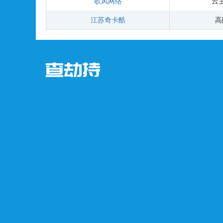
歌风网络
云
江苏奇卡酷
高