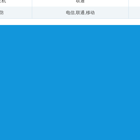
主机
联通
防
电信
,
联通
,
移动