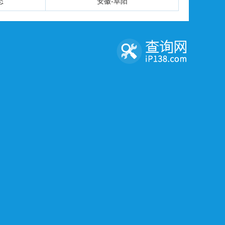
态
安徽-阜阳