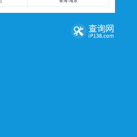
态
青海-海东