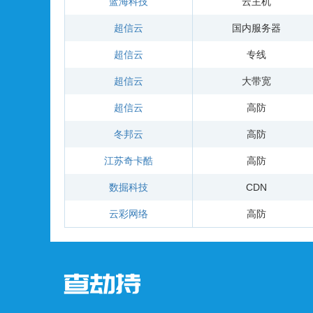
蓝海科技
云主机
超信云
国内服务器
超信云
专线
超信云
大带宽
超信云
高防
冬邦云
高防
江苏奇卡酷
高防
数掘科技
CDN
云彩网络
高防