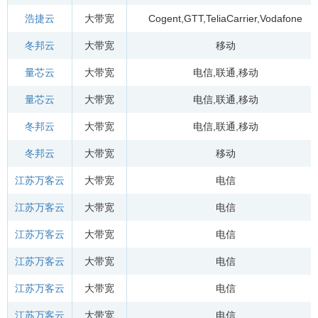
浩捷云
大带宽
Cogent
,
GTT
,
TeliaCarrier
,
Vodafone
冬邦云
大带宽
移动
量芯云
大带宽
电信
,
联通
,
移动
量芯云
大带宽
电信
,
联通
,
移动
冬邦云
大带宽
电信
,
联通
,
移动
冬邦云
大带宽
移动
江苏万客云
大带宽
电信
江苏万客云
大带宽
电信
江苏万客云
大带宽
电信
江苏万客云
大带宽
电信
江苏万客云
大带宽
电信
江苏万客云
大带宽
电信