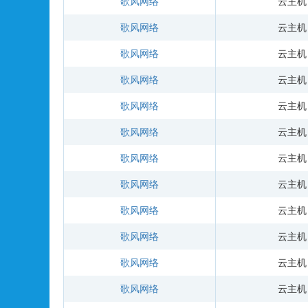
歌风网络
云主机
歌风网络
云主机
歌风网络
云主机
歌风网络
云主机
歌风网络
云主机
歌风网络
云主机
歌风网络
云主机
歌风网络
云主机
歌风网络
云主机
歌风网络
云主机
歌风网络
云主机
歌风网络
云主机