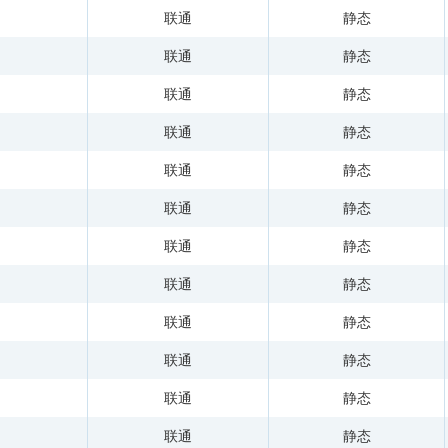
联通
静态
联通
静态
联通
静态
联通
静态
联通
静态
联通
静态
联通
静态
联通
静态
联通
静态
联通
静态
联通
静态
联通
静态