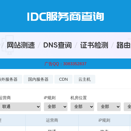
广告QQ：3083352837
海外服务器
国内服务器
CDN
云主机
运营商
iP规则
机房位置
型
运营商
iP规则