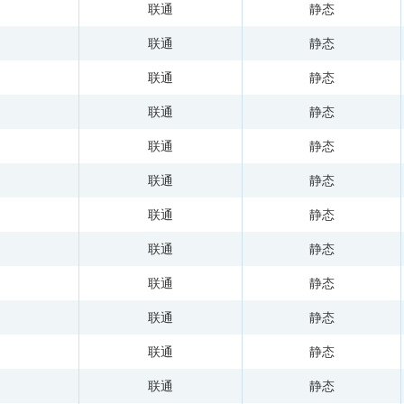
联通
静态
联通
静态
联通
静态
联通
静态
联通
静态
联通
静态
联通
静态
联通
静态
联通
静态
联通
静态
联通
静态
联通
静态