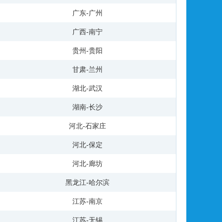
广东-广州
广西-南宁
贵州-贵阳
甘肃-兰州
湖北-武汉
湖南-长沙
河北-石家庄
河北-保定
河北-廊坊
黑龙江-哈尔滨
江苏-南京
江苏-无锡