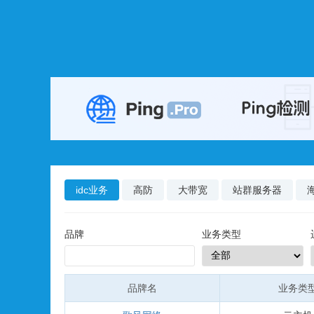
idc业务
高防
大带宽
站群服务器
品牌
业务类型
品牌名
业务类